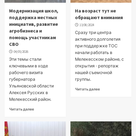
Модернизация школ,
На возраст тут не
поддержка местных
обращают внимания
инициатив, развитие
13/08/2024
агробизнеса и
Сразу три центра
помощь участникам
активного долголетия
СВО
при поддержке ТОС
04/05/2026
начали работать в
Эти темы стали
Мелекесском районе, с
ключевыми в ходе
открытия - репортаж
рабочего визита
нашей съемочной
губернатора
группы.
Ульяновской области
Читать далее
Алексея Русских в
Мелекесский район.
Читать далее