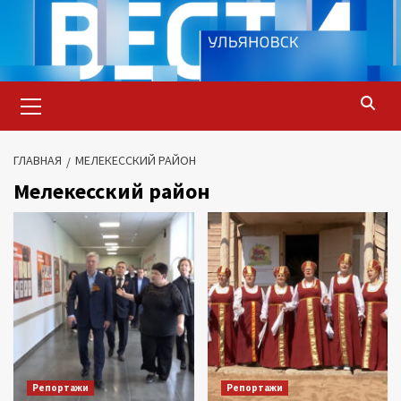
Перейти
к
содержимому
Основное
меню
ГЛАВНАЯ
МЕЛЕКЕССКИЙ РАЙОН
Мелекесский район
Репортажи
Репортажи