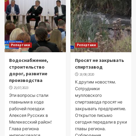
Репортажи
Репортажи
Водоснабжение,
Просят не закрывать
строительство
спиртзавод
дорог, развитие
18/08/2020
производства
К другим новостям.
25/07/2023
Сотрудники
Эти вопросы стали
мулловского
главными в ходе
спиртзавода просят не
рабочей поездки
закрывать предприятие.
Алексея Русских в
Открытое письмо
Мелекесский район!
сегодня передали в руки
Глава региона
главы региона.
интересовался
Соблюдения