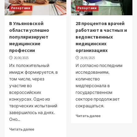
Репортажи
Репортажи
В Ульяновской
28 процентов врачей
области успешно
работают в частных и
популяризируют
ведомственных
медицинские
медицинских
профессии
организациях
26/06/2025
24/06/2025
Их положительный
И согласно последним
имидж формируется, в
исследованиям,
том числе, через
количество
участие во
медперсонала в
всероссийских
государственном
конкурсах. Одно из
секторе продолжает
творческих испытаний
сокращаться.
завершилось на днях.
Читать далее
Оно...
Читать далее