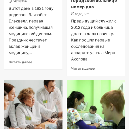
городской больнице
04/02/2026
номер два
В этот день в 1821 году
05/08/2025
родилась Элизабет
Блэквелл, первая
Предыдущий служил с
женщина, получившая
2012 года и больница
медицинский диплом.
долго ждала новинку.
Праздник чествует
Как прошли первые
вклад женщин в
обследования на
медицину,...
аппарате узнала Мира
Акопова.
Читать далее
Читать далее