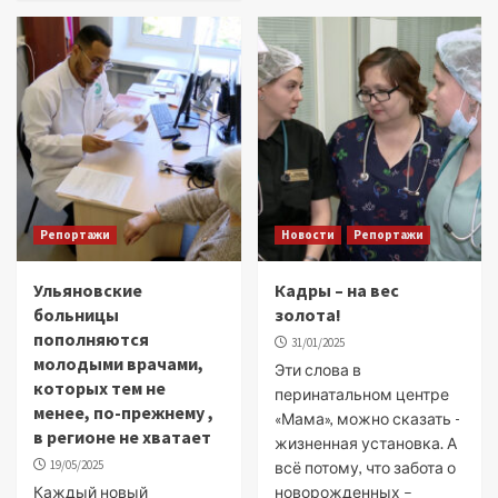
Репортажи
Новости
Репортажи
Ульяновские
Кадры – на вес
больницы
золота!
пополняются
31/01/2025
молодыми врачами,
Эти слова в
которых тем не
перинатальном центре
менее, по-прежнему ,
«Мама», можно сказать -
в регионе не хватает
жизненная установка. А
19/05/2025
всё потому, что забота о
Каждый новый
новорожденных –