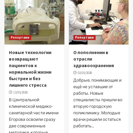
Репортажи
Репортажи
Новые технологии
О пополнении в
возвращают
отрасли
пациентов к
здравоохранения
нормальной жизни
02/03/2026
быстрее и без
Добрые, понимающие и
лишнего стресса
ещё не уставшие от
13/03/2026
работы. Новые
В Центральной
специалисты пришли во
клинической медико-
вторую городскую
санитарной части имени
поликлинику. Молодые
Егорова освоили сразу
врачи решили остаться
две современные
работать...
методики, которые