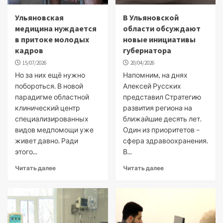
Ульяновская
В Ульяновской
медицина нуждается
области обсуждают
в притоке молодых
новые инициативы
кадров
губернатора
15/07/2026
20/04/2026
Но за них ещё нужно
Напомним, на днях
побороться. В новой
Алексей Русских
парадигме областной
представил Стратегию
клинический центр
развития региона на
специализированных
ближайшие десять лет.
видов медпомощи уже
Один из приоритетов –
живет давно. Ради
сфера здравоохранения.
этого...
В...
Читать далее
Читать далее