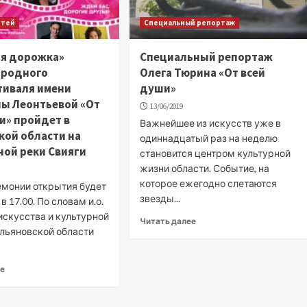
стей
Специальный репортаж
ая дорожка»
Специальный репортаж
родного
Олега Тюрина «От всей
тиваля имени
души»
ы Леонтьевой «От
13/06/2019
и» пройдет в
Важнейшее из искусств уже в
кой области на
одиннадцатый раз на неделю
ой реки Свияги
становится центром культурной
жизни области. Событие, на
которое ежегодно слетаются
емонии открытия будет
звезды...
в 17.00. По словам и.о.
искусства и культурной
Читать далее
Ульяновской области
ее