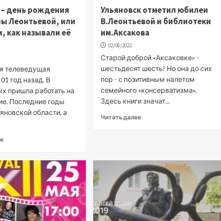
а – день рождения
Ульяновск отметил юбилеи
ы Леонтьевой, или
В.Леонтьевой и библиотеки
и, как называли её
им.Аксакова
02/08/2022
Старой доброй «Аксаковке» -
шестьдесят шесть! Но она до сих
я телеведущая
пор - с позитивным налетом
01 год назад. В
семейного «консерватизма».
ых пришла работать на
Здесь книги значат...
ие. Последние годы
яновской области, а
Читать далее
ее