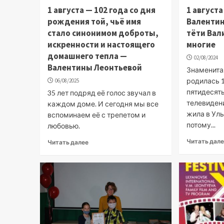
1 августа — 102 года со дня
1 август
рождения той, чьё имя
Валентин
стало синонимом доброты,
тёти Вал
искренности и настоящего
многие
домашнего тепла —
02/08/2024
Валентины Леонтьевой
Знаменита
родилась 1
06/08/2025
пятидесят
35 лет подряд её голос звучал в
телевиден
каждом доме. И сегодня мы все
жила в Уль
вспоминаем её с трепетом и
потому...
любовью.
Читать дал
Читать далее