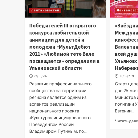
Лента новостей
Лента ново
Победителей III открытого
«Звёздн
конкурса любительской
Междуна
анимации для детей и
кинофес
молодежи «МультДебют
Валентин
2021» «Любимой тёте Вале
всей душ
посвящается» определили в
Ульяновс
Ульяновской области
Набережн
27/10/2021
18/05/2021
Развитие профессионального
Старт цер
сообщества на территории
дан 25 мая 
региона является одним из
Министра 
аспектов реализации
политики 
национального проекта
Евгении...
«Культура», инициированного
Читать дал
Президентом России
Владимиром Путиным, по...