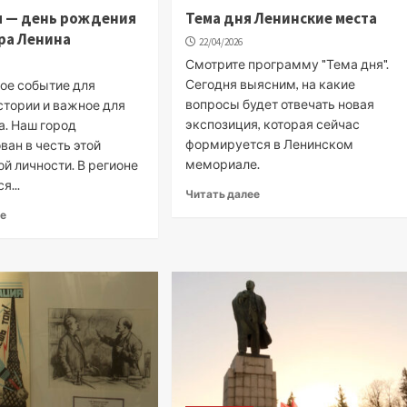
я — день рождения
Тема дня Ленинские места
ра Ленина
22/04/2026
Смотрите программу "Тема дня".
Сегодня выясним, на какие
ое событие для
вопросы будет отвечать новая
стории и важное для
экспозиция, которая сейчас
а. Наш город
формируется в Ленинском
ан в честь этой
мемориале.
й личности. В регионе
я...
Читать далее
ее