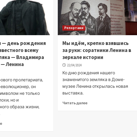
Репортажи
я — день рождения
Мы идём, крепко взявшись
звестного всему
за руки: соратники Ленина в
ляка — Владимира
зеркале истории
 — Ленина
22/04/2024
Ко дню рождения нашего
знаменитого земляка в Доме-
ового пролетариата,
музее Ленина открылась новая
революционер, он
выставка.
символом не только
охи, но и
Читать далее
ного образа жизни,
.
ее