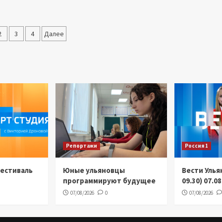
гинация
2
3
4
Далее
исей
Репортажи
Россия 1
Фестиваль
Юные ульяновцы
Вести Улья
программируют будущее
09.30) 07.0
07/08/2026
0
07/08/2026