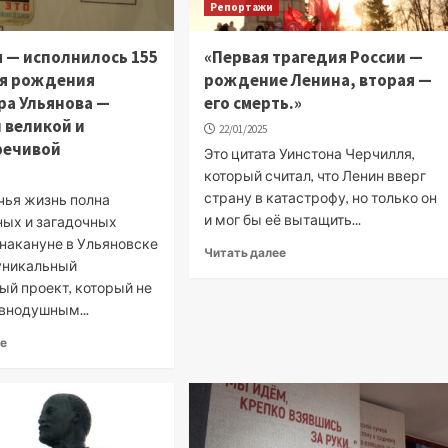
Репортажи
я — исполнилось 155
«Первая трагедия России —
ня рождения
рождение Ленина, вторая —
а Ульянова —
его смерть.»
 великой и
22/01/2025
речивой
Это цитата Уинстона Черчилля,
который считал, что Ленин вверг
страну в катастрофу, но только он
чья жизнь полна
и мог бы её вытащить...
ных и загадочных
 накануне в Ульяновске
Читать далее
уникальный
ый проект, который не
авнодушным...
ее