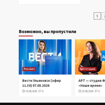
Па
1
зап
Возможно, вы пропустили
Россия 1
Арт-студия
Вести Ульяновск (эфир
АРТ — студия 
11.30) 07.08.2026
«Наше время»
07/08/2026
0
07/08/2026
0