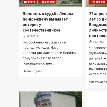
Новости
Репортажи
Репортажи
Личность и судьба Ленина
22 апрел
по-прежнему вызывает
лет со д
интерес у
Владимир
соотечественников
личности
противо
26/12/2025
Но, особенно, его жизнь - в
24/04/2025
последние годы. Новая
Человека, 
экспозиция «Как лечили Ленина»
удивитель
приурочена к сто второй
деталей. А
годовщине со дня...
открылся 
выставочн
Читать далее
оставит р
Читать дал