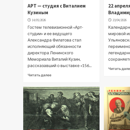
АРТ — студия с Виталием
22 апрел
Кузиным
Владими
14/05/2026
23/04/2026
Гостем телевизионной «Арт-
Календарн
студии» и ее ведущего
мировой и
Александра Филатова стал
Ульяновск
исполняющий обязанности
переименов
директора Ленинского
легендарно
Мемориала Виталий Кузин,
сохраняетс
рассказавший о выставке «156...
Читать дал
Читать далее