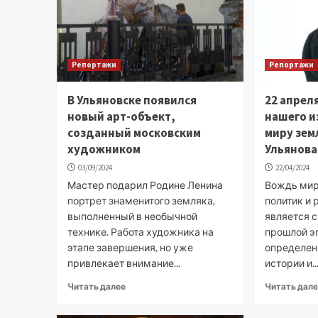
Репортажи
Репортажи
В Ульяновске появился
22 апрел
новый арт-объект,
нашего и
созданный московским
миру зем
художником
Ульянова
03/09/2024
22/04/2024
Мастер подарил Родине Ленина
Вождь мир
портрет знаменитого земляка,
политик и 
выполненный в необычной
является 
технике. Работа художника на
прошлой эп
этапе завершения, но уже
определен
привлекает внимание...
истории и..
Читать далее
Читать дал