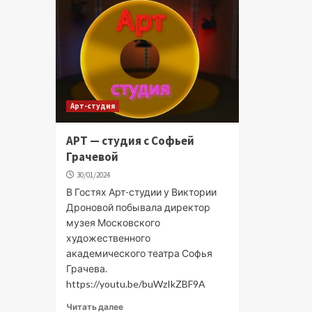
Арт-студия
АРТ — студия с Софьей
Грачевой
30/01/2024
В Гостях Арт-студии у Виктории
Дроновой побывала директор
музея Московского
художественного
академического театра Софья
Грачева.
https://youtu.be/buWzIkZBF9A
Читать далее