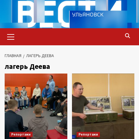
Перейти
к
содержимому
Основное
меню
ГЛАВНАЯ
ЛАГЕРЬ ДЕЕВА
лагерь Деева
Репортажи
Репортажи