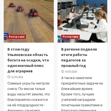
Репортажи
Репортажи
В этом году
В регионе подвели
Ульяновская область
итоги работы
богата на осадки, что
педагогов за
однозначный плюс
прошлый год
для аграриев
14/03/2024
21/03/2024
А также наметили
Озимые укрыты метром
приоритетные задачи на
снега. По-весне талые
ближайшее время.
воды насытят землю, что
Кроме того, лучших
благоприятно скажется
учителей наградили
на её плодородности -
почетными грамотами и
фермеры ожидают
благодарственными