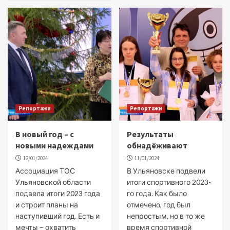
Репортажи
Репортажи
В новый год – с
Результаты
новыми надеждами
обнадёживают
12/01/2024
11/01/2024
Ассоциация ТОС
В Ульяновске подвели
Ульяновской области
итоги спортивного 2023-
подвела итоги 2023 года
го года. Как было
и строит планы на
отмечено, год был
наступивший год. Есть и
непростым, но в то же
мечты – охватить
время спортивной