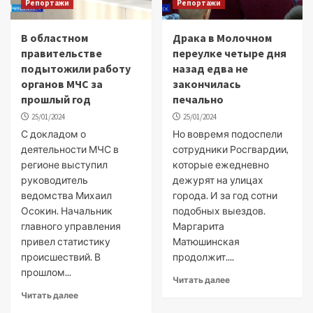
Репортажи
Репортажи
В областном
Драка в Молочном
правительстве
переулке четыре дня
подытожили работу
назад едва не
органов МЧС за
закончилась
прошлый год
печально
25/01/2024
25/01/2024
С докладом о
Но вовремя подоспели
деятельности МЧС в
сотрудники Росгвардии,
регионе выступил
которые ежедневно
руководитель
дежурят на улицах
ведомства Михаил
города. И за год сотни
Осокин. Начальник
подобных выездов.
главного управления
Маргарита
привел статистику
Матюшинская
происшествий. В
продолжит....
прошлом...
Читать далее
Читать далее