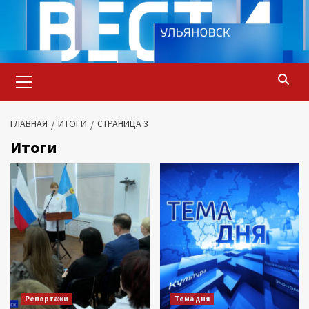
Перейти
к
содержимому
Основное
меню
ГЛАВНАЯ
ИТОГИ
СТРАНИЦА 3
Итоги
Репортажи
Тема дня