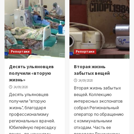
Репортажи
Репортажи
Десять ульяновцев
Вторая жизнь
получили «вторую
забытых вещей
жизнь»
24/09/2020
24/09/2020
Вторая жизнь забытых
Десять ульяновцев
вещей. Коллекцию
получили "вторую
интересных экспонатов
жизнь", благодаря
собрал Региональный
профессионализму
оператор по обращению
региональных врачей.
с коммунальными
Юбилейную пересадку
отходам. Часть ее
почек - по-научному
передали Ленинскому