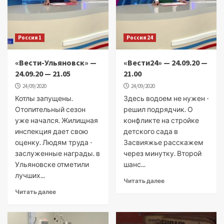
Россия 1
Россия 24
«Вести-Ульяновск» —
«Вести24» — 24.09.20 —
24.09.20 — 21.05
21.00
24/09/2020
24/09/2020
Котлы запущены.
Здесь водоем не нужен -
Отопительный сезон
решил подрядчик. О
уже начался. Жилищная
конфликте на стройке
инспекция дает свою
детского сада в
оценку. Людям труда -
Засвияжье расскажем
заслуженные награды. в
через минутку. Второй
Ульяновске отметили
шанс...
лучших...
Читать далее
Читать далее