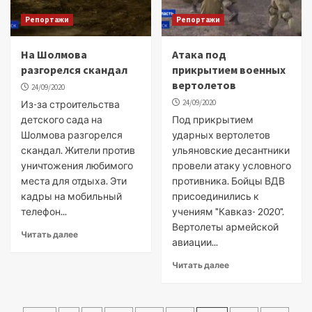
Репортажи
Репортажи
На Шолмова
Атака под
разгорелся скандал
прикрытием военных
вертолетов
24/09/2020
24/09/2020
Из-за строительства
детского сада на
Под прикрытием
Шолмова разгорелся
ударных вертолетов
скандал. Жители против
ульяновские десантники
уничтожения любимого
провели атаку условного
места для отдыха. Эти
противника. Бойцы ВДВ
кадры на мобильный
присоединились к
телефон...
учениям "Кавказ- 2020".
Вертолеты армейской
Читать далее
авиации...
Читать далее