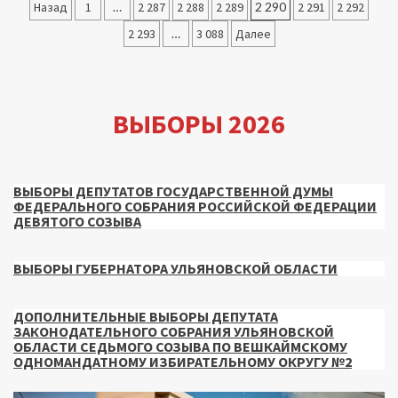
Пагинация
Назад
1
…
2 287
2 288
2 289
2 290
2 291
2 292
записей
2 293
…
3 088
Далее
ВЫБОРЫ 2026
ВЫБОРЫ ДЕПУТАТОВ ГОСУДАРСТВЕННОЙ ДУМЫ
ФЕДЕРАЛЬНОГО СОБРАНИЯ РОССИЙСКОЙ ФЕДЕРАЦИИ
ДЕВЯТОГО СОЗЫВА
ВЫБОРЫ ГУБЕРНАТОРА УЛЬЯНОВСКОЙ ОБЛАСТИ
ДОПОЛНИТЕЛЬНЫЕ ВЫБОРЫ ДЕПУТАТА
ЗАКОНОДАТЕЛЬНОГО СОБРАНИЯ УЛЬЯНОВСКОЙ
ОБЛАСТИ СЕДЬМОГО СОЗЫВА ПО ВЕШКАЙМСКОМУ
ОДНОМАНДАТНОМУ ИЗБИРАТЕЛЬНОМУ ОКРУГУ №2