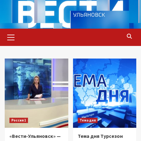
Перейти
к
содержимому
Основное
меню
Россия 1
Тема дня
«Вести-Ульяновск» —
Тема дня Турсезон