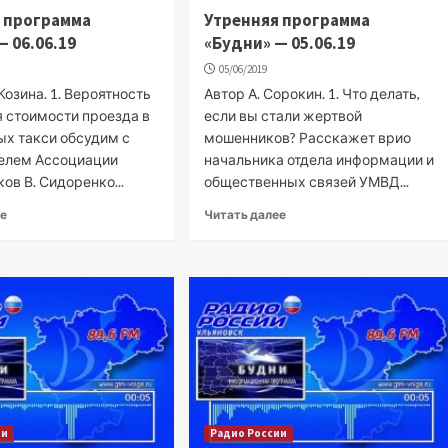
 программа
Утренняя программа
— 06.06.19
«Будни» — 05.06.19
05/06/2019
озина. 1. Вероятность
Автор А. Сорокин. 1. Что делать,
 стоимости проезда в
если вы стали жертвой
х такси обсудим с
мошенников? Расскажет врио
елем Ассоциации
начальника отдела информации и
ов В. Сидоренко...
общественных связей УМВД...
ее
Читать далее
ии
Радио России