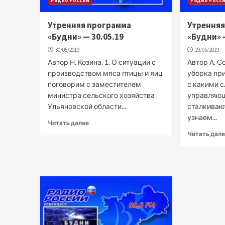
Утренняя программа
Утренняя
«Будни» — 30.05.19
«Будни» 
30/05/2019
29/05/2019
Автор Н. Козина. 1. О ситуации с
Автор А. С
производством мяса птицы и яиц
уборка пр
поговорим с заместителем
с какими 
министра сельского хозяйства
управляю
Ульяновской области...
сталкиваю
узнаем...
Читать далее
Читать дал