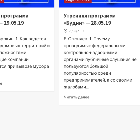
 программа
Утренняя программа
— 29.05.19
«Будни» — 28.05.19
28/05/2019
орокин. 1. Как ведется
Е. Слюняев. 1. Почему
идомовых территорий и
проводимые федеральными
сложностями
контрольно-надзорными
щие компании
органами публичные слушания не
тся при вывозе мусора
пользуются большой
популярностью среди
предпринимателей, а со своими
ее
жалобами...
Читать далее