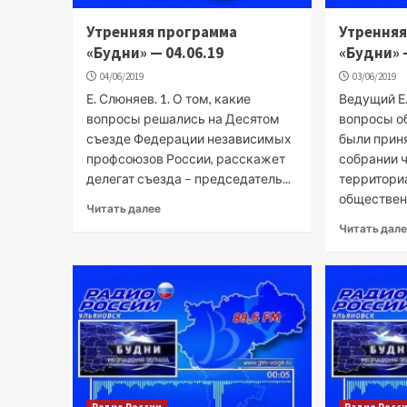
Утренняя программа
Утренняя
«Будни» — 04.06.19
«Будни» 
04/06/2019
03/06/2019
Е. Слюняев. 1. О том, какие
Ведущий Е.
вопросы решались на Десятом
вопросы о
съезде Федерации независимых
были прин
профсоюзов России, расскажет
собрании 
делегат съезда – председатель...
территори
общественн
Читать далее
Читать дал
Радио России
Радио Росс