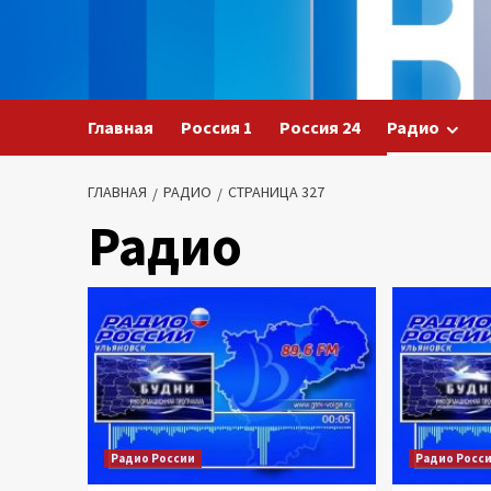
Перейти
к
содержимому
Главная
Россия 1
Россия 24
Радио
ГЛАВНАЯ
РАДИО
СТРАНИЦА 327
Радио
Радио России
Радио Росс