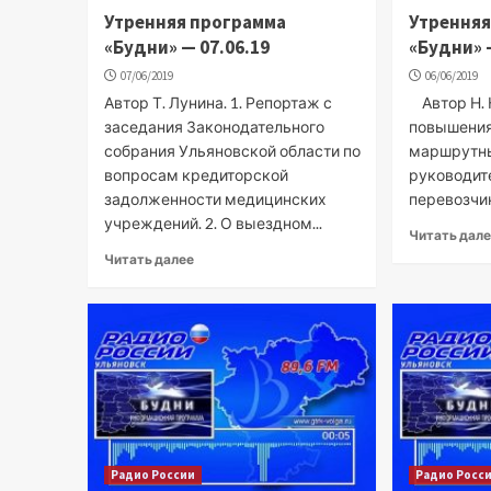
Утренняя программа
Утренняя
«Будни» — 07.06.19
«Будни» 
07/06/2019
06/06/2019
Автор Т. Лунина. 1. Репортаж с
Автор Н. К
заседания Законодательного
повышения
собрания Ульяновской области по
маршрутны
вопросам кредиторской
руководит
задолженности медицинских
перевозчик
учреждений. 2. О выездном...
Читать дал
Читать далее
Радио России
Радио Росс