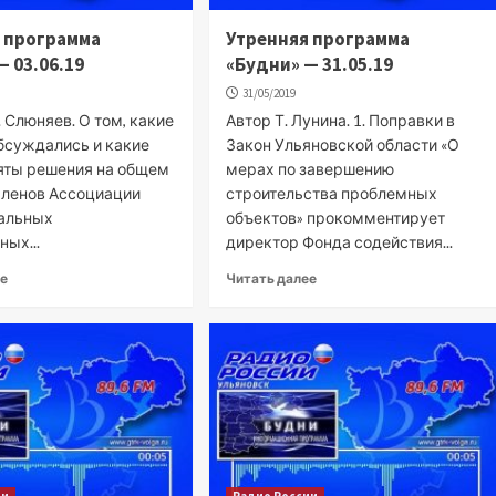
 программа
Утренняя программа
— 03.06.19
«Будни» — 31.05.19
31/05/2019
 Слюняев. О том, какие
Автор Т. Лунина. 1. Поправки в
бсуждались и какие
Закон Ульяновской области «О
яты решения на общем
мерах по завершению
членов Ассоциации
строительства проблемных
альных
объектов» прокомментирует
ых...
директор Фонда содействия...
ее
Читать далее
ии
Радио России