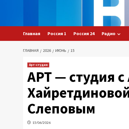
Перейти
к
содержимому
Главная
Россия 1
Россия 24
Радио
ГЛАВНАЯ
2026
ИЮНЬ
15
Арт-студия
АРТ — студия с
Хайретдиновой
Слеповым
15/06/2026