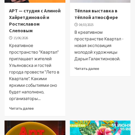
АРТ — студия с Алиной
Тёплая выставка в
Хайретдиновой и
тёплой атмосфере
Ростиславом
04/03/2025
Слеповым
В креативном
15/06/2026
пространстве Квартал -
Креативное
новая экспозиция
пространство "Квартал"
молодой художницы
приглашает жителей
Дарьи Галактионовой.
Ульяновска и гостей
Читать далее
города провести "Лето в
Квартале". Какими
яркими событиями оно
будет наполнено,
организаторы...
Читать далее