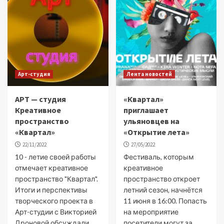
Арт-студия
Лента новостей
АРТ — студия
«Квартал»
Креативное
приглашает
пространство
ульяновцев на
«Квартал»
«Открытие лета»
22/11/2022
27/05/2022
10 - летие своей работы
Фестиваль, которым
отмечает креативное
креативное
пространство "Квартал".
пространство откроет
Итоги и перспективы
летний сезон, начнётся
творческого проекта в
11 июня в 16:00. Попасть
Арт-студии с Викторией
на мероприятие
Дроновой обсуждали...
посетители могут за