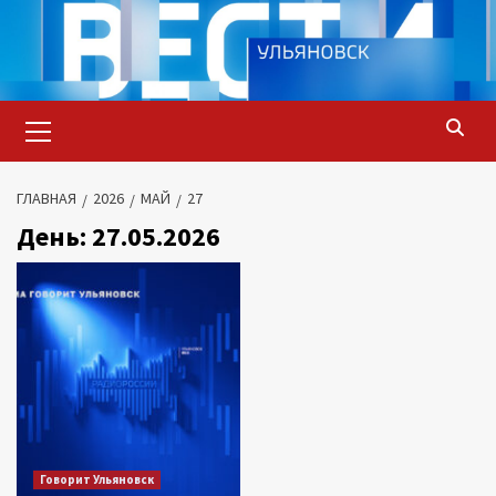
Перейти
к
содержимому
Основное
меню
ГЛАВНАЯ
2026
МАЙ
27
День:
27.05.2026
Говорит Ульяновск