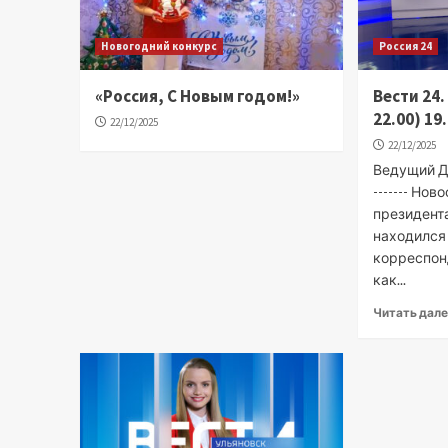
Новогодний конкурс
Россия 24
«Россия, С Новым годом!»
Вести 24
22.00) 19
22/12/2025
22/12/2025
Ведущий Д
------- Нов
президента
находился
корреспон
как...
Читать дал