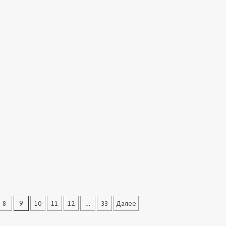
8
9
10
11
12
…
33
Далее