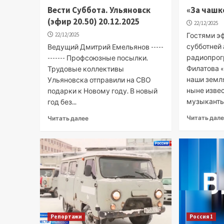
Вести Суббота. Ульяновск
«За чашк
(эфир 20.50) 20.12.2025
22/12/2025
22/12/2025
Гостями э
субботней
Ведущий Дмитрий Емельянов -----
радиопро
------- Профсоюзные посылки.
Филатова «
Трудовые коллективы
наши земл
Ульяновска отправили на СВО
ныне изве
подарки к Новому году. В новый
музыканты:
год без...
Читать дал
Читать далее
Репортажи
Россия 1