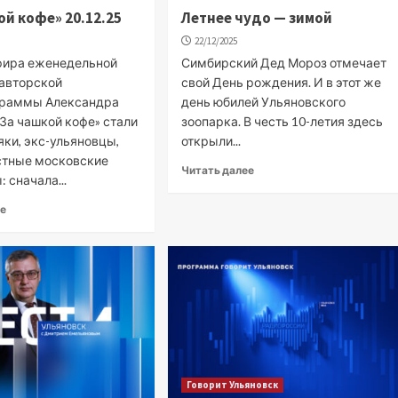
ой кофе» 20.12.25
Летнее чудо — зимой
22/12/2025
фира еженедельной
Симбирский Дед Мороз отмечает
 авторской
свой День рождения. И в этот же
граммы Александра
день юбилей Ульяновского
За чашкой кофе» стали
зоопарка. В честь 10-летия здесь
яки, экс-ульяновцы,
открыли...
стные московские
Читать далее
 сначала...
ее
Говорит Ульяновск