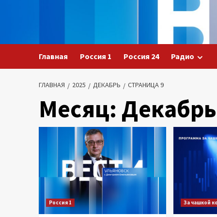
Перейти
к
содержимому
Главная
Россия 1
Россия 24
Радио
ГЛАВНАЯ
2025
ДЕКАБРЬ
СТРАНИЦА 9
Месяц:
Декабрь
Россия 1
За чашкой к