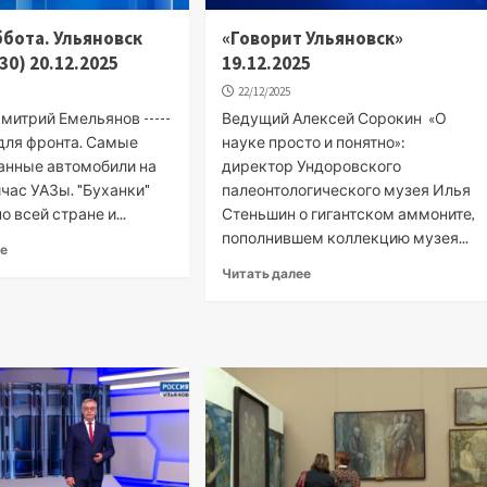
ббота. Ульяновск
«Говорит Ульяновск»
30) 20.12.2025
19.12.2025
22/12/2025
митрий Емельянов -----
Ведущий Алексей Сорокин «О
е для фронта. Самые
науке просто и понятно»:
анные автомобили на
директор Ундоровского
час УАЗы. "Буханки"
палеонтологического музея Илья
о всей стране и...
Стеньшин о гигантском аммоните,
пополнившем коллекцию музея...
ее
Читать далее