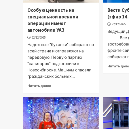
Особую ценность на
Вести Су
специальной военной
(эфир 14.
операции имеют
22/12/2025
автомобили УАЗ
Ведущий Д
-------- Вс
22/12/2025
востребов
Надежные "буханки" собирают по
фронте сей
всей стране и отправляют на
собирают п
передовую. Первую партию
"санитарок" подготовили в
Читать дал
Новосибирске. Машины спасали
гражданских больных,...
Читать далее