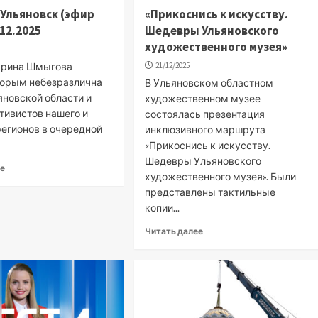
. Ульяновск (эфир
«Прикоснись к искусству.
.12.2025
Шедевры Ульяновского
художественного музея»
ина Шмыгова ----------
21/12/2025
оторым небезразлична
В Ульяновском областном
яновской области и
художественном музее
тивистов нашего и
состоялась презентация
регионов в очередной
инклюзивного маршрута
«Прикоснись к искусству.
Шедевры Ульяновского
ее
художественного музея». Были
представлены тактильные
копии...
Читать далее