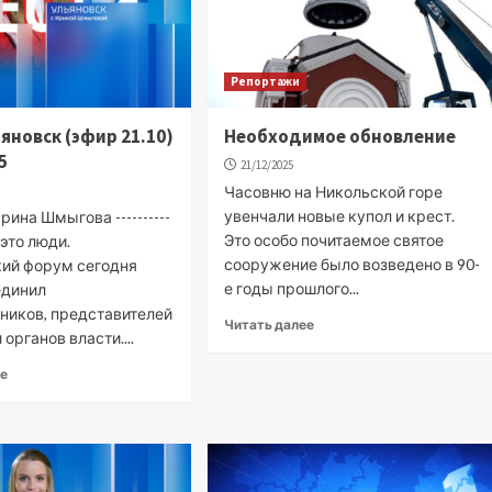
Репортажи
ьяновск (эфир 21.10)
Необходимое обновление
5
21/12/2025
Часовню на Никольской горе
увенчали новые купол и крест.
ина Шмыгова ----------
Это особо почитаемое святое
 это люди.
сооружение было возведено в 90-
ий форум сегодня
е годы прошлого...
единил
ников, представителей
Читать далее
 органов власти....
ее