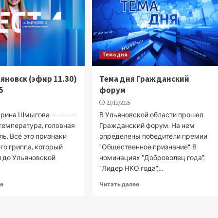
Тема дня
ьяновск (эфир 11.30)
Тема дня Гражданский
5
форум
21/12/2025
ина Шмыгова ----------
В Ульяновской области прошел
температура, головная
Гражданский форум. На нем
ль. Всё это признаки
определены победители премии
го гриппа, который
"Общественное признание". В
и до Ульяновской
номинациях "Доброволец года",
"Лидер НКО года",...
ее
Читать далее