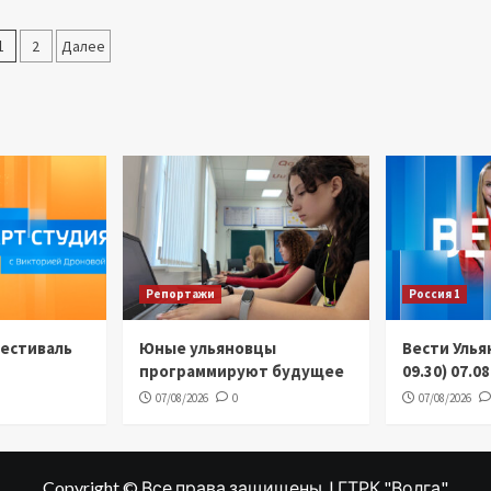
Пагинация
1
2
Далее
аписей
Репортажи
Россия 1
Фестиваль
Юные ульяновцы
Вести Улья
программируют будущее
09.30) 07.0
07/08/2026
0
07/08/2026
Copyright © Все права защищены. | ГТРК "Волга"