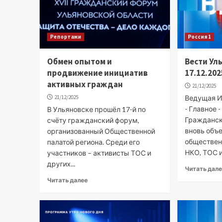
Репортажи
Россия 1
Обмен опытом и
Вести Ул
продвижение инициатив
17.12.202
активных граждан
21/12/2025
21/12/2025
Ведущая Ир
- Главное -
В Ульяновске прошёл 17-й по
Гражданск
счёту гражданский форум,
вновь объ
организованный Общественной
обществен
палатой региона. Среди его
НКО, ТОС и
участников – активисты ТОС и
других...
Читать дал
Читать далее