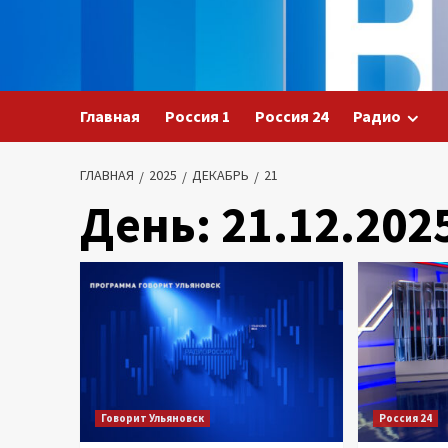
Перейти
к
содержимому
Главная
Россия 1
Россия 24
Радио
ГЛАВНАЯ
2025
ДЕКАБРЬ
21
День:
21.12.202
Говорит Ульяновск
Россия 24