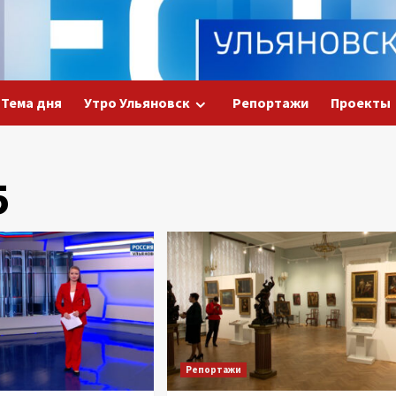
Тема дня
Утро Ульяновск
Репортажи
Проекты
5
Репортажи