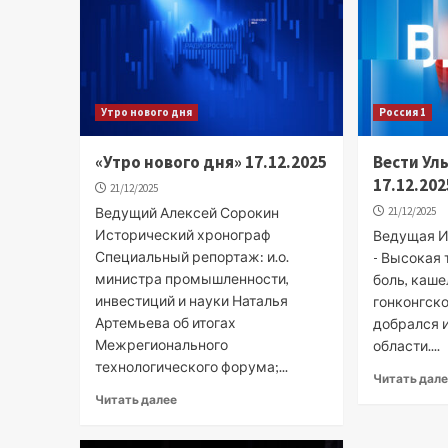
Утро нового дня
Россия 1
«Утро нового дня» 17.12.2025
Вести Ул
17.12.202
21/12/2025
Ведущий Алексей Сорокин
21/12/2025
Исторический хронограф
Ведущая Ир
Специальный репортаж: и.о.
- Высокая 
министра промышленности,
боль, каше
инвестиций и науки Наталья
гонконгско
Артемьева об итогах
добрался 
Межрегионального
области....
технологического форума;...
Читать дал
Читать далее