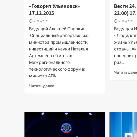
«Говорит Ульяновск»
Вести 24
17.12.2025
22.00) 17
21/12/2025
21/12/2025
Ведущий Алексей Сорокин
Ведущая Ир
Специальный репортаж: и.о.
- Люди, к
министра промышленности,
жизнь Уль
инвестиций и науки Наталья
страны. Ак
Артемьева об итогах
соседних 
Межрегионального
раз...
технологического форума;
Читать дал
министр АПК...
Читать далее