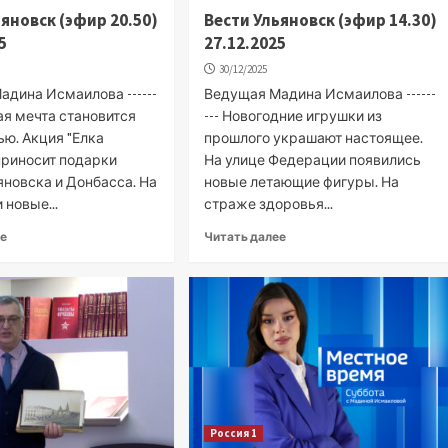
ьяновск (эфир 20.50)
Вести Ульяновск (эфир 14.30)
5
27.12.2025
30/12/2025
адина Исмаилова ------
Ведущая Мадина Исмаилова ------
ная мечта становится
--- Новогодние игрушки из
ью. Акция "Елка
прошлого украшают настоящее.
приносит подарки
На улице Федерации появились
яновска и Донбасса. На
новые летающие фигуры. На
новые...
страже здоровья...
ее
Читать далее
Россия 1