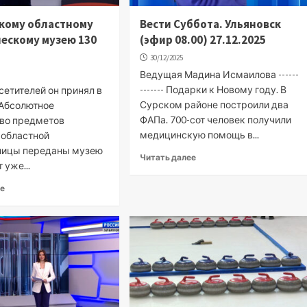
кому областному
Вести Суббота. Ульяновск
ескому музею 130
(эфир 08.00) 27.12.2025
30/12/2025
Ведущая Мадина Исмаилова ------
------- Подарки к Новому году. В
сетителей он принял в
Сурском районе построили два
 Абсолютное
ФАПа. 700-сот человек получили
во предметов
медицинскую помощь в...
 областной
ницы переданы музею
Читать далее
т уже...
ее