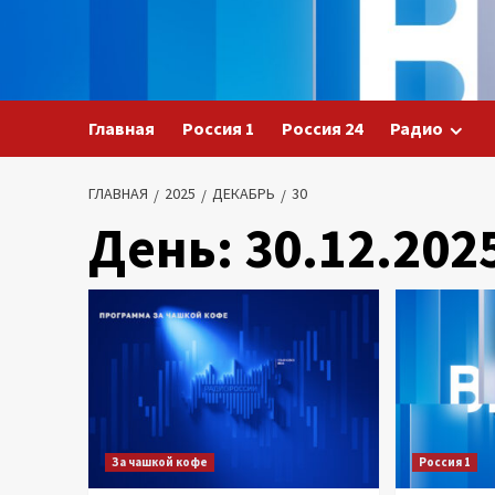
Перейти
к
содержимому
Главная
Россия 1
Россия 24
Радио
ГЛАВНАЯ
2025
ДЕКАБРЬ
30
День:
30.12.202
За чашкой кофе
Россия 1