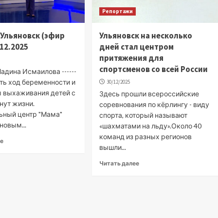
Репортажи
. Ульяновск (эфир
Ульяновск на несколько
.12.2025
дней стал центром
притяжения для
спортсменов со всей России
адина Исмаилова ------
ить ход беременности и
30/12/2025
ы выхаживания детей с
Здесь прошли всероссийские
нут жизни.
соревнования по кёрлингу - виду
ьный центр "Мама"
спорта, который называют
новым...
«шахматами на льду».Около 40
команд из разных регионов
ее
вышли...
Читать далее