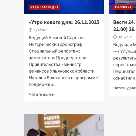
Утро нового дня
Россия 24
«Утро нового дня» 26.12.2025
Вести 24
22.00) 26
30/12/2025
Ведущий Алексей Сорокин
30/12/2025
Исторический хронограф
Ведущая М
Специальный репортаж:
---- Улучш
заместитель Председателя
результат
Правительства - министр
первых ми
финансов Ульяновской области
Перинатал
Наталья Брюханова о программе
оснастили 
поддержки...
Читать дал
Читать далее