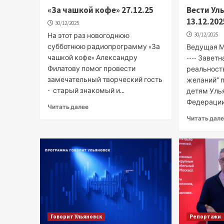
«За чашкой кофе» 27.12.25
Вести Ул
13.12.202
30/12/2025
На этот раз новогоднюю
30/12/2025
субботнюю радиопрограмму «За
Ведущая М
чашкой кофе» Александру
---- Завет
Филатову помог провести
реальност
замечательный творческий гость
желаний" 
- старый знакомый и...
детям Уль
Федерации 
Читать далее
Читать дал
Говорит Ульяновск
Репортажи