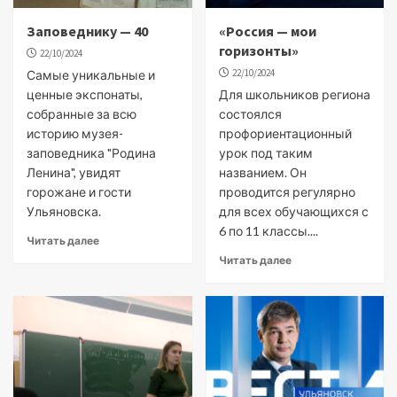
Заповеднику — 40
«Россия — мои
горизонты»
22/10/2024
22/10/2024
Самые уникальные и
ценные экспонаты,
Для школьников региона
собранные за всю
состоялся
историю музея-
профориентационный
заповедника "Родина
урок под таким
Ленина", увидят
названием. Он
горожане и гости
проводится регулярно
Ульяновска.
для всех обучающихся с
6 по 11 классы....
Читать далее
Читать далее