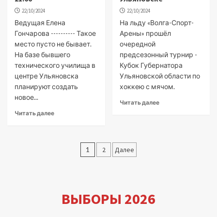
22/10/2024
22/10/2024
Ведущая Елена
На льду «Волга-Спорт-
Гончарова ---------- Такое
Арены» прошёл
место пусто не бывает.
очередной
На базе бывшего
предсезонный турнир -
технического училища в
Кубок Губернатора
центре Ульяновска
Ульяновской области по
планируют создать
хоккею с мячом.
новое...
Читать далее
Читать далее
Пагинация
1
2
Далее
записей
ВЫБОРЫ 2026