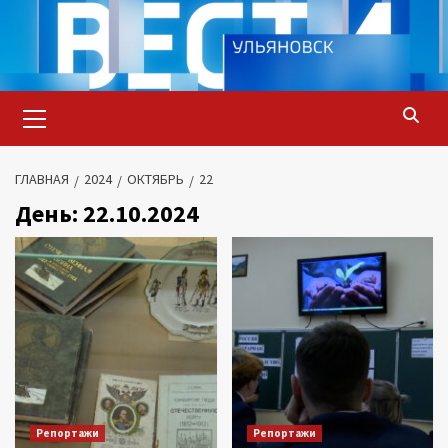
Перейти
к
содержимому
Основное
меню
ГЛАВНАЯ
2024
ОКТЯБРЬ
22
День:
22.10.2024
Репортажи
Репортажи