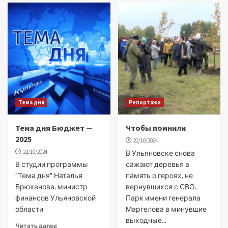
Тема дня
Репортажи
Тема дня Бюджет —
Чтобы помнили
2025
22/10/2024
22/10/2024
В Ульяновске снова
В студии программы
сажают деревья в
"Тема дня" Наталья
память о героях, не
Брюханова, министр
вернувшихся с СВО.
финансов Ульяновской
Парк имени генерала
области
Маргелова в минувшие
выходные...
Читать далее