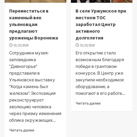
Переместиться в
В селе Уржумское при
каменный век
местном ТОС
ульяновцам
заработал Центр
предлагают
активного
уроженцы Воронежа
долголетия
01/10/2024
01/10/2024
Сотрудники музея-
Его открытие стало
заповедника
возможным благодаря
"Дивногорье"
победе в грантовом
представили в
конкурсе. В Центр уже
Ульяновске выставку
закупили необходимое
"Когда камень был
оборудование, а
железом". Экспозиция
помогают в его работе...
реконструирует
Читать далее
эволюцию человека
через призму изменения
облика окружающих...
Читать далее