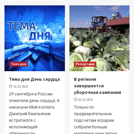
Тема дня
Репортажи
Тема дня День сердца
В регионе
завершается
01/10/2024
уборочная кампания
29 сентября в России
01/10/2024
отметили день сердца. А
накануне Мой коллега
Только по
Дмитрий Емельянов
предварительным
встретился с
подсчетам аграрии
исполняющей
собрали больше
обязанности
миллиона тонн зерна.