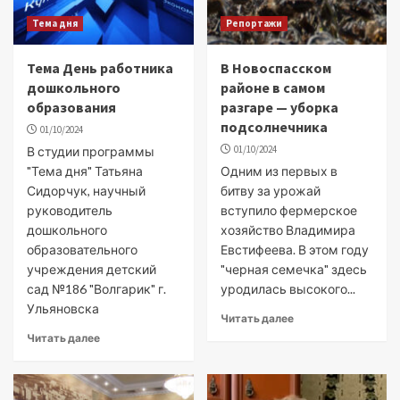
Тема дня
Репортажи
Тема День работника
В Новоспасском
дошкольного
районе в самом
образования
разгаре — уборка
подсолнечника
01/10/2024
01/10/2024
В студии программы
"Тема дня" Татьяна
Одним из первых в
Сидорчук, научный
битву за урожай
руководитель
вступило фермерское
дошкольного
хозяйство Владимира
образовательного
Евстифеева. В этом году
учреждения детский
"черная семечка" здесь
сад №186 "Волгарик" г.
уродилась высокого...
Ульяновска
Читать далее
Читать далее