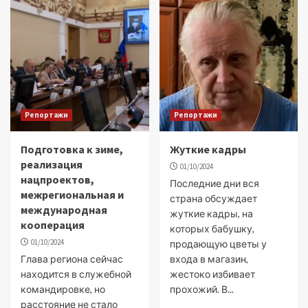
Репортажи
Репортажи
Подготовка к зиме,
Жуткие кадры
реализация
01/10/2024
нацпроектов,
Последние дни вся
межрегиональная и
страна обсуждает
международная
жуткие кадры, на
кооперация
которых бабушку,
01/10/2024
продающую цветы у
Глава региона сейчас
входа в магазин,
находится в служебной
жестоко избивает
командировке, но
прохожий. В...
расстояние не стало