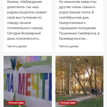
Козина. «Наблюдения
Но немногим известны
дилетанта» так наш
другие члены семьи и
радиослушатель назвал
родословная поэта. В
своё выступление по
сентябрьские дни,
поводу начала
приуроченные к
отопительного сезона.
годовщине посещения
Сегодня Всемирный
Пушкиным Симбирска, в
день психического...
Краеведческом...
Читать далее
Читать далее
Репортажи
Репортажи