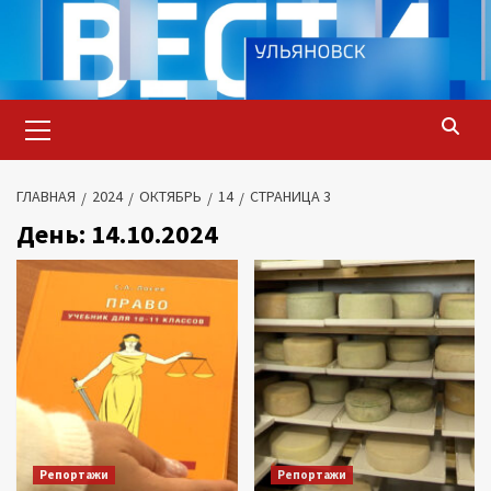
Перейти
к
содержимому
Основное
меню
ГЛАВНАЯ
2024
ОКТЯБРЬ
14
СТРАНИЦА 3
День:
14.10.2024
Репортажи
Репортажи