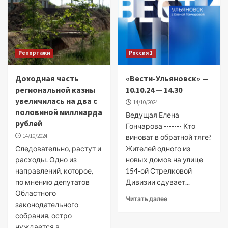
Репортажи
Россия 1
Доходная часть
«Вести-Ульяновск» —
региональной казны
10.10.24 — 14.30
увеличилась на два с
14/10/2024
половиной миллиарда
Ведущая Елена
рублей
Гончарова ------- Кто
14/10/2024
виноват в обратной тяге?
Следовательно, растут и
Жителей одного из
расходы. Одно из
новых домов на улице
направлений, которое,
154-ой Стрелковой
по мнению депутатов
Дивизии сдувает...
Областного
Читать далее
законодательного
собрания, остро
нуждается в