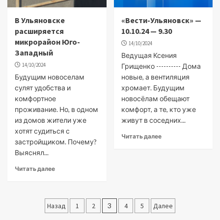
В Ульяновске
«Вести-Ульяновск» —
расширяется
10.10.24 — 9.30
микрорайон Юго-
14/10/2024
Западный
Ведущая Ксения
14/10/2024
Грищенко ---------- Дома
Будущим новоселам
новые, а вентиляция
сулят удобства и
хромает. Будущим
комфортное
новосёлам обещают
проживание. Но, в одном
комфорт, а те, кто уже
из домов жители уже
живут в соседних...
хотят судиться с
Читать далее
застройщиком. Почему?
Выяснял...
Читать далее
Пагинация
Назад
1
2
3
4
5
Далее