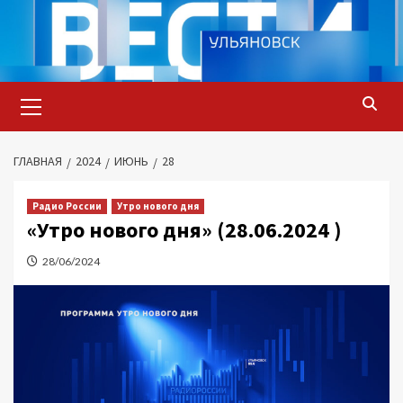
Перейти
к
содержимому
Основное
меню
ГЛАВНАЯ
2024
ИЮНЬ
28
Радио России
Утро нового дня
«Утро нового дня» (28.06.2024 )
28/06/2024