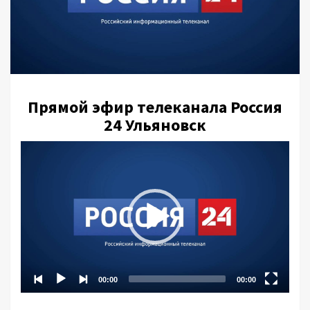
у
Прямой эфир телеканала Россия
24 Ульяновск
Video
Player
00:00
00:00