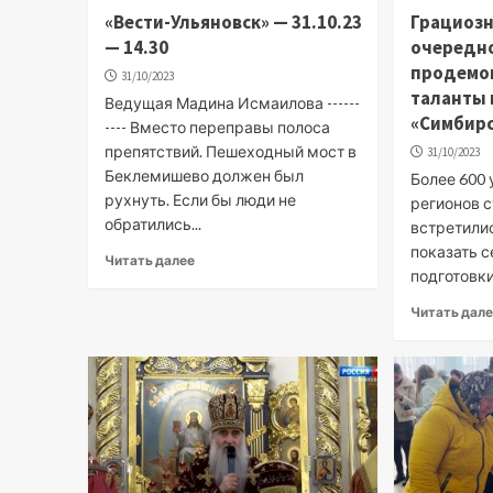
«Вести-Ульяновск» — 31.10.23
Грациозн
— 14.30
очередно
продемо
31/10/2023
таланты 
Ведущая Мадина Исмаилова ------
«Симбирс
---- Вместо переправы полоса
препятствий. Пешеходный мост в
31/10/2023
Беклемишево должен был
Более 600 
рухнуть. Если бы люди не
регионов с
обратились...
встретилис
показать с
Читать далее
подготовки.
Читать дал