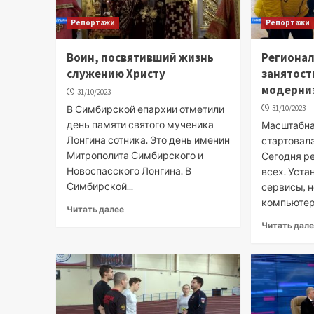
Репортажи
Репортажи
Воин, посвятивший жизнь
Региона
служению Христу
занятост
модерни
31/10/2023
В Симбирской епархии отметили
31/10/2023
день памяти святого мученика
Масштабна
Лонгина сотника. Это день именин
стартовала
Митрополита Симбирского и
Сегодня р
Новоспасского Лонгина. В
всех. Уст
Симбирской...
сервисы, 
компьютер
Читать далее
Читать дал