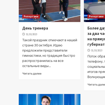
Репортажи
Репортажи
День тренера
Более дв
за два ч
31/10/2023
на пряму
Такой праздник отмечают в нашей
губернат
стране 30 октября. Идею
предложили представители
31/10/2023
гимнастики, но традиция быстро
Поток обра
распространилась на все
телефону, 
остальные виды...
социальные
итогов пря
Читать далее
Волнующие,
Читать дал