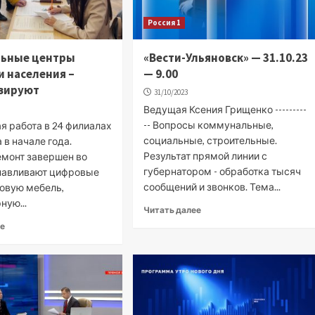
Россия 1
льные центры
«Вести-Ульяновск» — 31.10.23
и населения –
— 9.00
зируют
31/10/2023
Ведущая Ксения Грищенко ---------
-- Вопросы коммунальные,
я работа в 24 филиалах
социальные, строительные.
 в начале года.
Результат прямой линии с
емонт завершен во
губернатором - обработка тысяч
анавливают цифровые
сообщений и звонков. Тема...
новую мебель,
ную...
Читать далее
ее