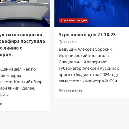
Утро нового дня
ух тысяч вопросов
Утро нового дня 27.10.23
аса эфира поступило
31/10/2023
ю линию с
Ведущий Алексей Сорокин
ором.
Исторический хронограф
Специальный репортаж:
Губернатор Алексей Русских о
щений шёл, как по
проекте бюджета на 2024 год;
так и через
заместитель министра ЖКХ и...
 сети. Краткий обзор
мой линии - далее.
Читать далее
 а...
ее