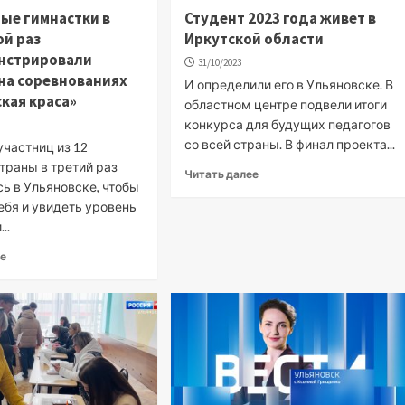
ые гимнастки в
Студент 2023 года живет в
й раз
Иркутской области
нстрировали
31/10/2023
на соревнованиях
И определили его в Ульяновске. В
кая краса»
областном центре подвели итоги
конкурса для будущих педагогов
со всей страны. В финал проекта...
участниц из 12
траны в третий раз
Читать далее
ь в Ульяновске, чтобы
ебя и увидеть уровень
..
ее