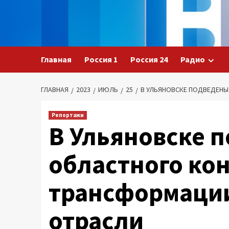
Перейти
к
содержимому
Главная
Россия 1
Россия 24
Радио
ГЛАВНАЯ
2023
ИЮЛЬ
25
В УЛЬЯНОВСКЕ ПОДВЕДЕН
Репортажи
В Ульяновске 
областного ко
трансформаци
отрасли