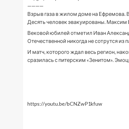
————
Взрыв газа в жилом доме на Ефремова. 
Десять человек эвакуированы. Максим 
Вековой юбилей отметил Иван Александ
Отечественной никогда не сотрутся из 
И матч, которого ждал весь регион, нак
сразилась с питерским «Зенитом». Эмо
https://youtu.be/bCNZwP1kfuw