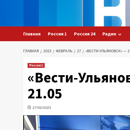
Перейти
к
содержимому
Главная
Россия 1
Россия 24
Радио
ГЛАВНАЯ
2023
ФЕВРАЛЬ
27
«ВЕСТИ-УЛЬЯНОВСК» — 27.
Россия 1
«Вести-Ульянов
21.05
27/02/2023