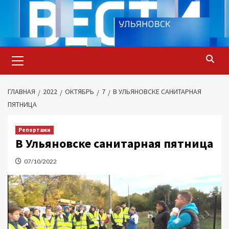
Перейти
к
содержимому
Основное
меню
ГЛАВНАЯ
2022
ОКТЯБРЬ
7
В УЛЬЯНОВСКЕ САНИТАРНАЯ
ПЯТНИЦА
Репортажи
В Ульяновске санитарная пятница
07/10/2022