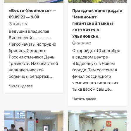
«Вести-Ульяновск» —
Праздник винограда и
09.09.22 — 9.00
Чемпионат
гигантской тыквы
09/09/2022
состоится в
Ведущий Владислав
Ульяновске.
Витковский ------------
09/09/2022
Легко начать, но трудно
бросить. Сегодня в
Он пройдет 10 сентября
России отмечают День
в садовом центре
трезвости. Из областной
«Подсолнух» в Новом
наркологической
городе. Там состоится
больницы репортаж...
финал российского
чемпионата гигантских
Читать далее
тыкв весом свыше...
Читать далее