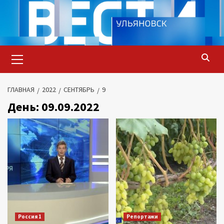
Перейти
к
содержимому
Основное
меню
ГЛАВНАЯ
2022
СЕНТЯБРЬ
9
День:
09.09.2022
Россия 1
Репортажи