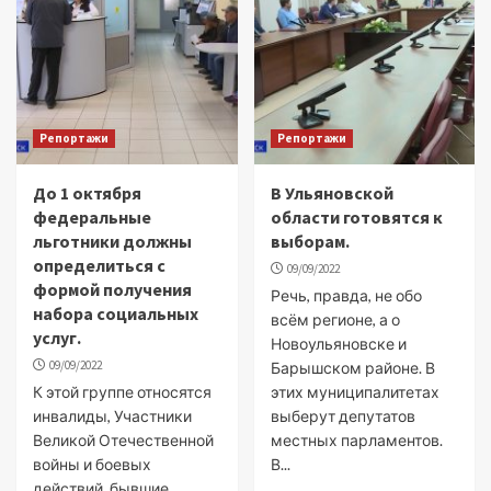
Репортажи
Репортажи
До 1 октября
В Ульяновской
федеральные
области готовятся к
льготники должны
выборам.
определиться с
09/09/2022
формой получения
Речь, правда, не обо
набора социальных
всём регионе, а о
услуг.
Новоульяновске и
09/09/2022
Барышском районе. В
К этой группе относятся
этих муниципалитетах
инвалиды, Участники
выберут депутатов
Великой Отечественной
местных парламентов.
войны и боевых
В...
действий, бывшие