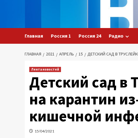
Перейти
к
содержимому
Главная
Россия 1
Россия 24
Радио
ГЛАВНАЯ
2021
АПРЕЛЬ
15
ДЕТСКИЙ САД В ТРУСЛЕЙ
Лента новостей
Детский сад в 
на карантин и
кишечной инф
15/04/2021