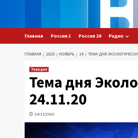
Перейти
к
содержимому
Главная
Россия 1
Россия 24
Радио
ГЛАВНАЯ
2020
НОЯБРЬ
24
ТЕМА ДНЯ ЭКОЛОГИЧЕСКАЯ
Тема дня
Тема дня Экол
24.11.20
24/11/2020