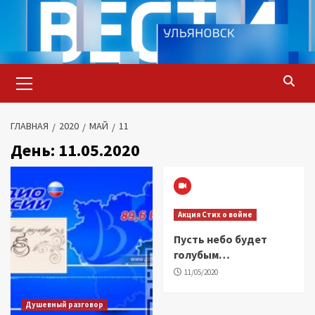
Перейти
к
содержимому
Основное
меню
ГЛАВНАЯ
2020
МАЙ
11
День:
11.05.2020
Акция Стих о войне
Пусть небо будет
голубым…
11/05/2020
Душевный разговор