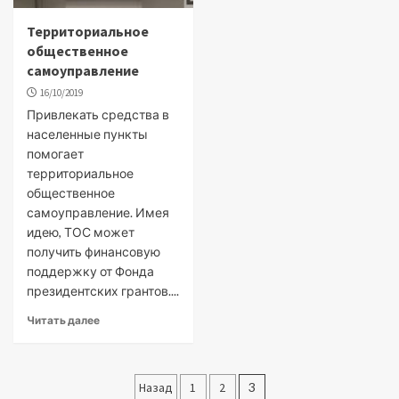
Территориальное
общественное
самоуправление
16/10/2019
Привлекать средства в
населенные пункты
помогает
территориальное
общественное
самоуправление. Имея
идею, ТОС может
получить финансовую
поддержку от Фонда
президентских грантов....
Читать далее
Пагинация
Назад
1
2
3