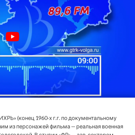
РЬ» (конец 1960-х г.г. по документальному
ним из персонажей фильма — реальная военная
логодской. В студии «ФР» — зав. сектором