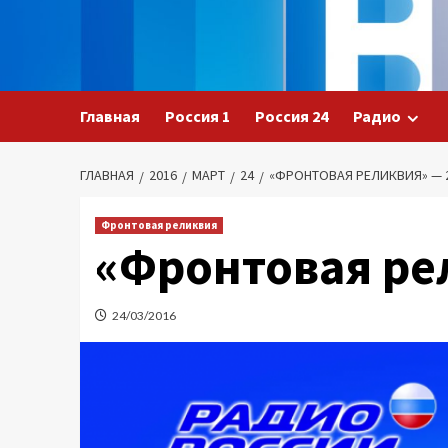
Перейти
к
содержимому
Главная
Россия 1
Россия 24
Радио
ГЛАВНАЯ
2016
МАРТ
24
«ФРОНТОВАЯ РЕЛИКВИЯ» — 2
Фронтовая реликвия
«Фронтовая рел
24/03/2016