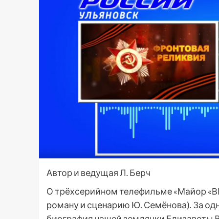
Автор и ведущая Л. Берч
О трёхсерийном телефильме «Майор «ВИХ
роману и сценарию Ю. Семёнова). За од
биография нашей землячки Елизаветы Во