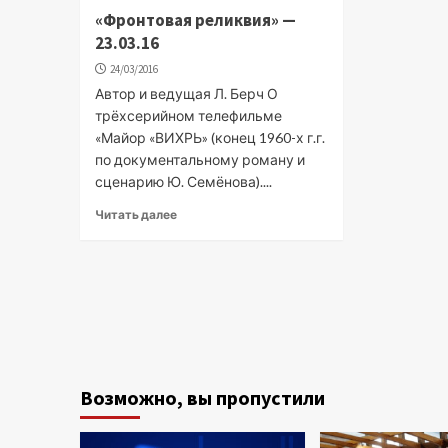
«Фронтовая реликвия» —
23.03.16
24/03/2016
Автор и ведущая Л. Берч О
трёхсерийном телефильме
«Майор «ВИХРЬ» (конец 1960-х г.г.
по документальному роману и
сценарию Ю. Семёнова)....
Читать далее
Возможно, вы пропустили