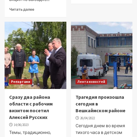
Читать далее
Репортажи
Лента новостей
Сразу два района
Трагедия произошла
области с рабочим
сегодня в
визитом посетил
Вешкаймском районе
Алексей Русских
26/04/2022
14/06/2023
Сегодня днем во время
Темы, традиционно,
тихого часа в детском