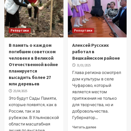
Репортажи
Репортажи
В память о каждом
Алексей Русских
погибшем советском
работал в
человеке в Великой
Вешкаймском районе
Отечественной войне
31/01/2025
планируется
Глава региона осмотрел
высадить более 27
дом культуры в селе
млн деревьев
Чуфарово, который
25/04/2025
является местом
Это будут Сады Памяти,
притяжения не только
которые появятся, как в
для творчества, но и
России, так и за
добровольчества.
рубежом. В Ульяновской
Губернатор...
области масштабная
Читать далее
акция по высадке...