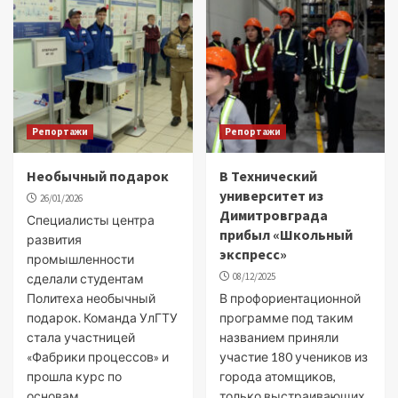
Репортажи
Репортажи
Необычный подарок
В Технический
университет из
26/01/2026
Димитровграда
Специалисты центра
прибыл «Школьный
развития
экспресс»
промышленности
08/12/2025
сделали студентам
Политеха необычный
В профориентационной
подарок. Команда УлГТУ
программе под таким
стала участницей
названием приняли
«Фабрики процессов» и
участие 180 учеников из
прошла курс по
города атомщиков,
основам...
только выстраивающих