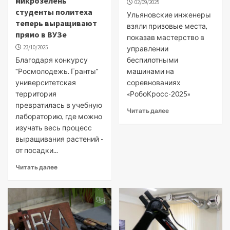
микрозелень
02/09/2025
студенты политеха
Ульяновские инженеры
теперь выращивают
взяли призовые места,
прямо в ВУЗе
показав мастерство в
23/10/2025
управлении
Благодаря конкурсу
беспилотными
"Росмолодежь. Гранты"
машинами на
университетская
соревнованиях
территория
«РобоКросс-2025»
превратилась в учебную
Читать далее
лабораторию, где можно
изучать весь процесс
выращивания растений -
от посадки...
Читать далее