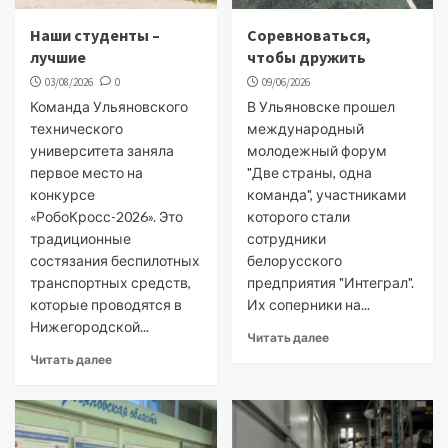
Наши студенты –
Соревноваться,
лучшие
чтобы дружить
03/08/2026
0
09/06/2026
Команда Ульяновского
В Ульяновске прошел
технического
международный
университета заняла
молодежный форум
первое место на
"Две страны, одна
конкурсе
команда", участниками
«РобоКросс-2026». Это
которого стали
традиционные
сотрудники
состязания беспилотных
белорусского
транспортных средств,
предприятия "Интеграл".
которые проводятся в
Их соперники на...
Нижегородской...
Читать далее
Читать далее