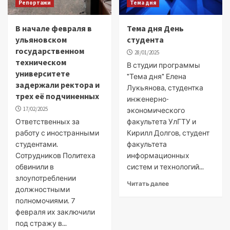
Репортажи
Тема дня
В начале февраля в
Тема дня День
ульяновском
студента
государственном
28/01/2025
техническом
В студии программы
университете
"Тема дня" Елена
задержали ректора и
Лукьянова, студентка
трех её подчиненных
инженерно-
17/02/2025
экономического
Ответственных за
факультета УлГТУ и
работу с иностранными
Кирилл Долгов, студент
студентами.
факультета
Сотрудников Политеха
информационных
обвинили в
систем и технологий...
злоупотреблении
Читать далее
должностными
полномочиями. 7
февраля их заключили
под стражу в...