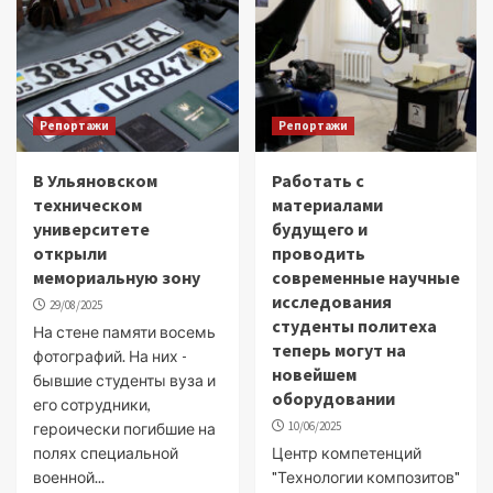
Репортажи
Репортажи
В Ульяновском
Работать с
техническом
материалами
университете
будущего и
открыли
проводить
мемориальную зону
современные научные
исследования
29/08/2025
студенты политеха
На стене памяти восемь
теперь могут на
фотографий. На них -
новейшем
бывшие студенты вуза и
оборудовании
его сотрудники,
10/06/2025
героически погибшие на
полях специальной
Центр компетенций
военной...
"Технологии композитов"