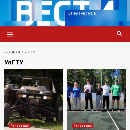
Перейти
к
содержимому
Основное
меню
ГЛАВНАЯ
УЛГТУ
УлГТУ
Репортажи
Репортажи