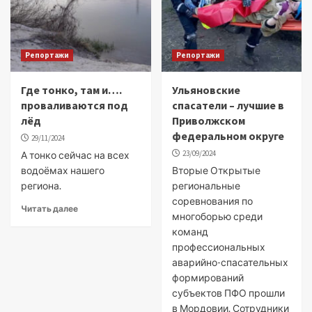
Репортажи
Репортажи
Где тонко, там и….
Ульяновские
проваливаются под
спасатели – лучшие в
лёд
Приволжском
федеральном округе
29/11/2024
23/09/2024
А тонко сейчас на всех
водоёмах нашего
Вторые Открытые
региона.
региональные
соревнования по
Читать далее
многоборью среди
команд
профессиональных
аварийно-спасательных
формирований
субъектов ПФО прошли
в Мордовии. Сотрудники