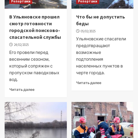
Репортажи
Репортажи
В Ульяновске прошел
Что бы не допустить
смотр готовности
беды
городской поисково-
05/02/2025
спасательной службы
Ульяновские спасатели
24/02/2025
предотвращают
Его провели перед
возможные
весенним сезоном,
подтопления
который сопряжен с
населенных пунктов в
пропуском паводковых
черте города.
вод.
Читать далее
Читать далее