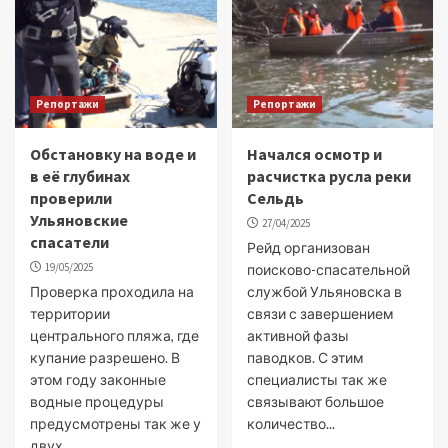
Репортажи
Репортажи
Обстановку на воде и
Начался осмотр и
в её глубинах
расчистка русла реки
проверили
Сельдь
Ульяновские
27/04/2025
спасатели
Рейд организован
19/05/2025
поисково-спасательной
Проверка проходила на
службой Ульяновска в
территории
связи с завершением
центрального пляжа, где
активной фазы
купание разрешено. В
паводков. С этим
этом году законные
специалисты так же
водные процедуры
связывают большое
предусмотрены так же у
количество...
двух...