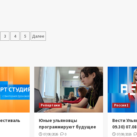
инация
3
4
5
Далее
сей
Репортажи
Россия 1
Фестиваль
Юные ульяновцы
Вести Улья
программируют будущее
09.30) 07.0
07/08/2026
0
07/08/2026