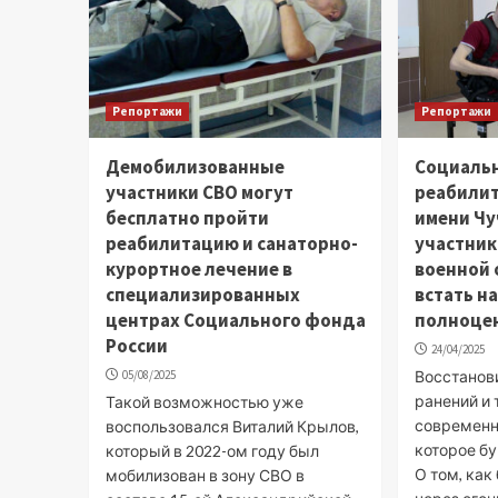
Репортажи
Репортажи
Демобилизованные
Социаль
участники СВО могут
реабили
бесплатно пройти
имени Чу
реабилитацию и санаторно-
участник
курортное лечение в
военной 
специализированных
встать на
центрах Социального фонда
полноце
России
24/04/2025
05/08/2025
Восстанов
ранений и
Такой возможностью уже
современн
воспользовался Виталий Крылов,
которое бу
который в 2022-ом году был
О том, ка
мобилизован в зону СВО в