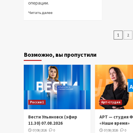
операции.
Читать далее
Паг
1
2
запи
Возможно, вы пропустили
Россия 1
Арт-студия
Вести Ульяновск (эфир
АРТ — студия 
11.30) 07.08.2026
«Наше время»
07/08/2026
0
07/08/2026
0