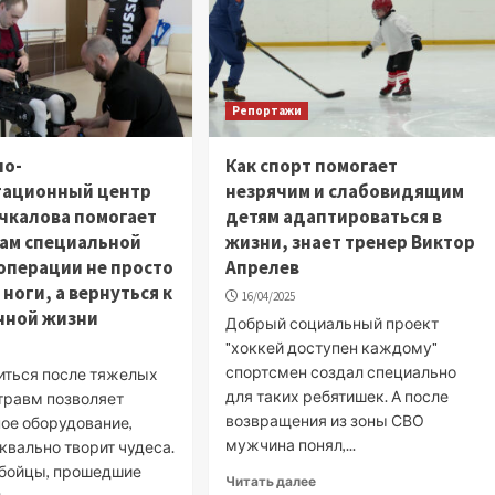
Репортажи
но-
Как спорт помогает
тационный центр
незрячим и слабовидящим
чкалова помогает
детям адаптироваться в
ам специальной
жизни, знает тренер Виктор
операции не просто
Апрелев
 ноги, а вернуться к
16/04/2025
нной жизни
Добрый социальный проект
"хоккей доступен каждому"
спортсмен создал специально
иться после тяжелых
для таких ребятишек. А после
 травм позволяет
возвращения из зоны СВО
ое оборудование,
мужчина понял,...
квально творит чудеса.
к бойцы, прошедшие
Читать далее