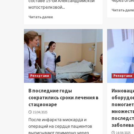
через огонь
составе 15-ой Александрийской
мотострелковой...
Читать дал
Читать далее
Репортажи
Репортажи
В последние годы
Инновац
сократились сроки лечения в
оборудов
стационаре
помогает
множеств
15/04/2025
последст
После инфаркта миокарда и
заболев
операций на сердце пациентов
выписывают примерно через
14/04/2025