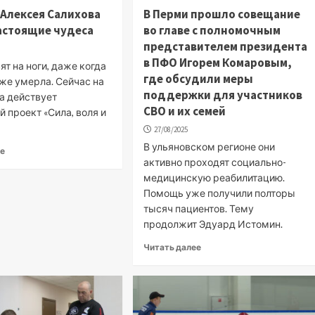
 Алексея Салихова
В Перми прошло совещание
астоящие чудеса
во главе с полномочным
представителем президента
в ПФО Игорем Комаровым,
ят на ноги, даже когда
где обсудили меры
же умерла. Сейчас на
поддержки для участников
а действует
СВО и их семей
 проект «Сила, воля и
27/08/2025
В ульяновском регионе они
ее
активно проходят социально-
медицинскую реабилитацию.
Помощь уже получили полторы
тысяч пациентов. Тему
продолжит Эдуард Истомин.
Читать далее