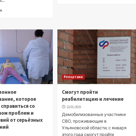
...
ее
Репортажи
ионное
Смогут пройти
ание, которое
реабилитацию и лечение
 справиться со
22/01/2025
ом проблем и
Демобилизованные участники
вий от серьёзных
СВО, проживающие в
аний
Ульяновской области, с января
этого года смогут пройти