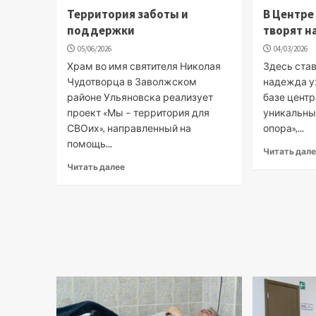
Территория заботы и
В Центре
поддержки
творят н
05/06/2026
04/03/2026
Храм во имя святителя Николая
Здесь став
Чудотворца в Заволжском
надежда у
районе Ульяновска реализует
базе центр
проект «Мы – территория для
уникальный
СВОих», направленный на
опора»,...
помощь...
Читать дал
Читать далее