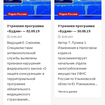
Радио России
Радио России
Утренняя программа
Утренняя программа
«Будни» — 02.09.19
«Будни» — 30.08.19
02/09/2019
30/08/2019
Ведущий Е. Слюняев.
Автор Т. Лунина 1.
Специалистами
Изменения в Налоговом
антимонопольной
кодексе
службы выявлены
прокомментирует
признаки нарушения
начальник отдела
федерального закона «О
налогообложения
защите конкуренции» в
имущества УФНС
территориальной
России по Ульяновской
программе
области Ю. Ромашкина....
обязательного
Читать далее
медицинского
страхования...