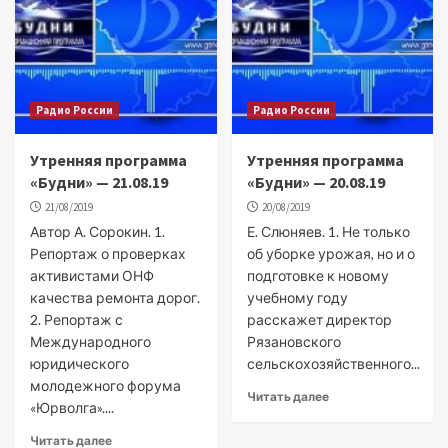
Радио России
Радио России
Утренняя программа
Утренняя программа
«Будни» — 21.08.19
«Будни» — 20.08.19
21/08/2019
20/08/2019
Автор А. Сорокин. 1.
Е. Слюняев. 1. Не только
Репортаж о проверках
об уборке урожая, но и о
активистами ОНФ
подготовке к новому
качества ремонта дорог.
учебному году
2. Репортаж с
расскажет директор
Международного
Рязановского
юридического
сельскохозяйственного...
молодежного форума
Читать далее
«Юрволга»....
Читать далее