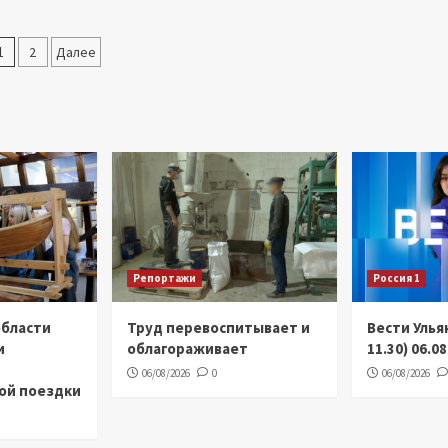
Пагинация
1
2
Далее
аписей
Репортажи
Россия 1
области
Труд перевоспитывает и
Вести Улья
и
облагораживает
11.30) 06.0
06/08/2026
0
06/08/2026
ой поездки