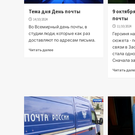
Тема дня День почты
9 октябр
почты
14/10/2024
Во Всемирный день почты, в
11/10/2024
студии люди, которые как раз
Героиня н
доставляют по адресам письма.
сюжета - п
связи в З
Читать далее
стала одно
Сначала за
Читать дал