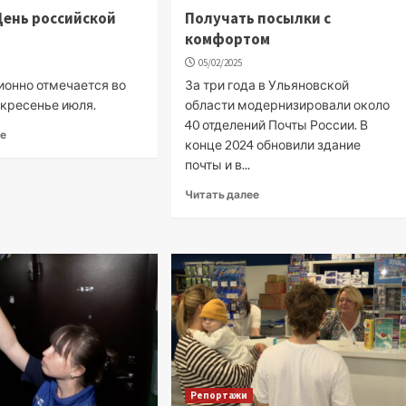
День российской
Получать посылки с
комфортом
05/02/2025
ионно отмечается во
За три года в Ульяновской
скресенье июля.
области модернизировали около
40 отделений Почты России. В
ее
конце 2024 обновили здание
почты и в...
Читать далее
Репортажи