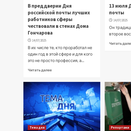
В преддверии Дня
13 июля 
российской почты лучших
почты
работников сферы
14/07/2025
чествовали в стенах Дома
Он традиц
Гончарова
второе во
14/07/2025
Читать дал
В их числе те, кто проработал не
один год в этой сфере и для кого
это не просто профессия, а...
Читать далее
Тема дня
Репортажи