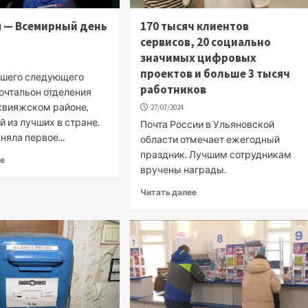
я — Всемирный день
170 тысяч клиентов
сервисов, 20 социально
значимых цифровых
проектов и больше 3 тысяч
ашего следующего
работников
очтальон отделения
асвияжском районе,
27/07/2024
й из лучших в стране.
Почта России в Ульяновской
няла первое...
области отмечает ежегодный
праздник. Лучшим сотрудникам
ее
вручены награды.
Читать далее