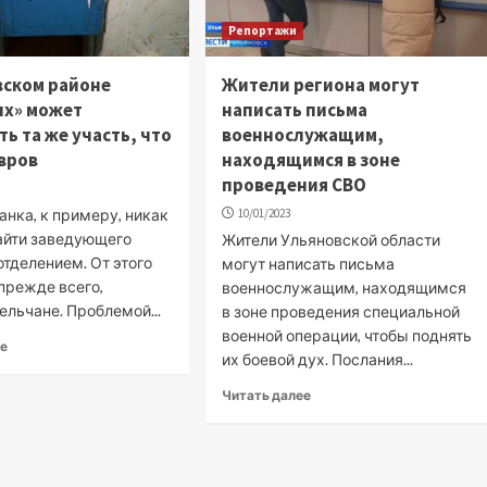
Репортажи
вском районе
Жители региона могут
ых» может
написать письма
ть та же участь, что
военнослужащим,
вров
находящимся в зоне
проведения СВО
анка, к примеру, никак
10/01/2023
найти заведующего
Жители Ульяновской области
тделением. От этого
могут написать письма
прежде всего,
военнослужащим, находящимся
льчане. Проблемой...
в зоне проведения специальной
военной операции, чтобы поднять
ее
их боевой дух. Послания...
Читать далее