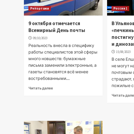
Репортажи
Россия 1
9 октября отмечается
В Ульяно
Всемирный День почты
«печкин
постигну
09/10/2023
и диноза
Реальность внесла в специфику
работы специалистов этой сферы
15/08/2023
много новшеств: бумажные
В селе Елш
письма заменили электронные, а
не могут 
газеты становятся всё менее
почтовым о
востребованными....
страдают, 
пожилые се
Читать далее
Читать дал