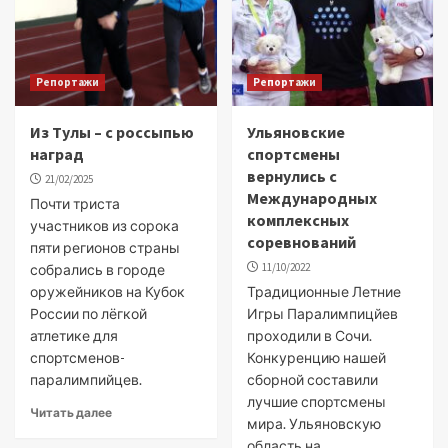
Репортажи
Репортажи
Из Тулы – с россыпью
Ульяновские
наград
спортсмены
вернулись с
21/02/2025
Международных
Почти триста
комплексных
участников из сорока
соревнований
пяти регионов страны
11/10/2022
собрались в городе
оружейников на Кубок
Традиционные Летние
России по лёгкой
Игры Паралимпицйев
атлетике для
проходили в Сочи.
спортсменов-
Конкуренцию нашей
паралимпийцев.
сборной составили
лучшие спортсмены
Читать далее
мира. Ульяновскую
область на