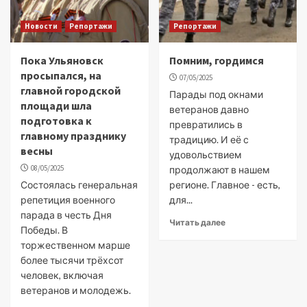
Новости
Репортажи
Репортажи
Пока Ульяновск
Помним, гордимся
просыпался, на
07/05/2025
главной городской
Парады под окнами
площади шла
ветеранов давно
подготовка к
превратились в
главному празднику
традицию. И её с
весны
удовольствием
08/05/2025
продолжают в нашем
Состоялась генеральная
регионе. Главное - есть,
репетиция военного
для...
парада в честь Дня
Читать далее
Победы. В
торжественном марше
более тысячи трёхсот
человек, включая
ветеранов и молодежь.