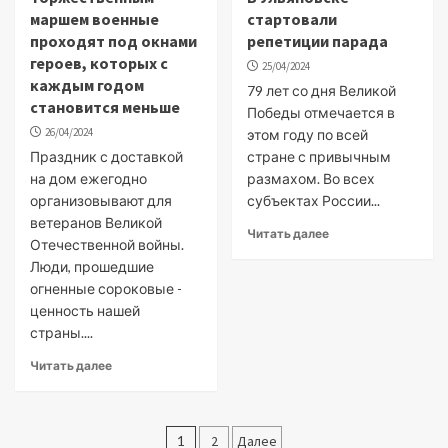
маршем военные
стартовали
проходят под окнами
репетиции парада
героев, которых с
25/04/2024
каждым годом
79 лет со дня Великой
становится меньше
Победы отмечается в
26/04/2024
этом году по всей
Праздник с доставкой
стране с привычным
на дом ежегодно
размахом. Во всех
организовывают для
субъектах России...
ветеранов Великой
Читать далее
Отечественной войны.
Люди, прошедшие
огненные сороковые -
ценность нашей
страны....
Читать далее
Пагинация
1
2
Далее