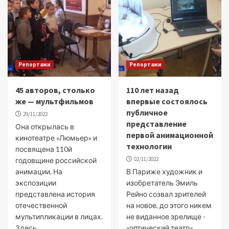
Репортажи
Репортажи
45 авторов, столько
110 лет назад
же — мультфильмов
впервые состоялось
публичное
29/11/2022
представление
Она открылась в
первой анимационной
кинотеатре «Люмьер» и
технологии
посвящена 110й
02/11/2022
годовщине российской
анимации. На
В Париже художник и
экспозиции
изобретатель Эмиль
представлена история
Рейно созвал зрителей
отечественной
на новое, до этого никем
мультипликации в лицах.
не виданное зрелище -
Здесь...
«оптический театр»....