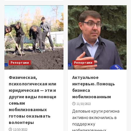
Репортажи
Репортажи
Физическая,
Актуальное
психологическая или
интервью. Помощь
юридическая — эти и
бизнеса
другие виды помощи
мобилизованным
семьям
11/10/2022
мобилизованных
Деловые круги региона
готовы оказывать
активно включились в
волонтеры
поддержку
12/10/2022
мобилизованных