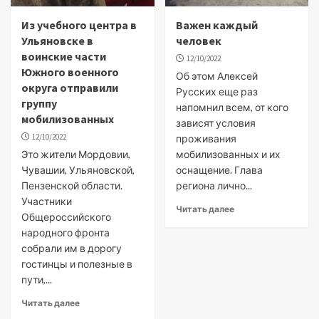
Из учебного центра в
Важен каждый
Ульяновске в
человек
воинские части
12/10/2022
Южного военного
Об этом Алексей
округа отправили
Русских еще раз
группу
напомнил всем, от кого
мобилизованных
зависят условия
12/10/2022
проживания
Это жители Мордовии,
мобилизованных и их
Чувашии, Ульяновской,
оснащение. Глава
Пензенской области.
региона лично...
Участники
Читать далее
Общероссийского
народного фронта
собрали им в дорогу
гостинцы и полезные в
пути,...
Читать далее