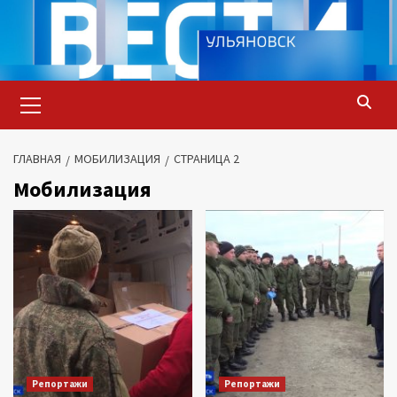
Перейти
к
содержимому
Основное
меню
ГЛАВНАЯ
МОБИЛИЗАЦИЯ
СТРАНИЦА 2
Мобилизация
Репортажи
Репортажи