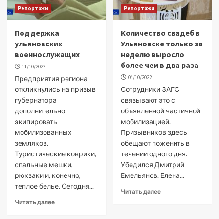
Репортажи
Репортажи
Поддержка
Количество свадеб в
ульяновских
Ульяновске только за
военнослужащих
неделю выросло
более чем в два раза
11/10/2022
04/10/2022
Предприятия региона
откликнулись на призыв
Сотрудники ЗАГС
губернатора
связывают это с
дополнительно
объявленной частичной
экипировать
мобилизацией.
мобилизованных
Призывников здесь
земляков.
обещают поженить в
Туристические коврики,
течении одного дня.
спальные мешки,
Убедился Дмитрий
рюкзаки и, конечно,
Емельянов. Елена...
теплое белье. Сегодня...
Читать далее
Читать далее