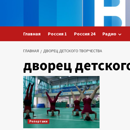
Перейти
к
содержимому
Главная
Россия 1
Россия 24
Радио
ГЛАВНАЯ
ДВОРЕЦ ДЕТСКОГО ТВОРЧЕСТВА
дворец детског
Репортажи