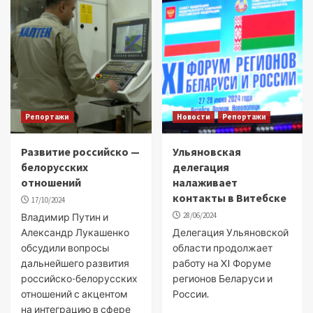
Репортажи
Новости
Репортажи
Развитие российско —
Ульяновская
белорусских
делегация
отношений
налаживает
контакты в Витебске
17/10/2024
28/06/2024
Владимир Путин и
Александр Лукашенко
Делегация Ульяновской
обсудили вопросы
области продолжает
дальнейшего развития
работу на XI Форуме
российско-белорусских
регионов Беларуси и
отношений с акцентом
России.
на интеграцию в сфере