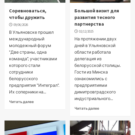
Соревноваться,
Большой визит для
чтобы дружить
развития тесного
партнерства
09/06/2026
02/12/2025
В Ульяновске прошел
международный
На протяжении двух
молодежный форум
дней в Ульяновской
"Две страны, одна
области работала
команда", участниками
делегация из
которого стали
белорусской столицы.
сотрудники
Гости из Минска
белорусского
ознакомились с
предприятия "Интеграл".
предприятиями
Их соперники на...
димитровградского
индустриального...
Читать далее
Читать далее