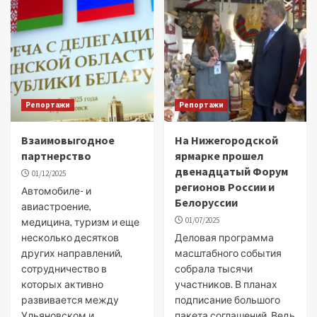
Репортажи
Репортажи
Взаимовыгодное
На Нижегородской
партнерство
ярмарке прошел
двенадцатый Форум
01/12/2025
регионов России и
Автомобиле- и
Белоруссии
авиастроение,
01/07/2025
медицина, туризм и еще
несколько десятков
Деловая программа
других направлений,
масштабного события
сотрудничество в
собрала тысячи
которых активно
участников. В планах
развивается между
подписание большого
Ульяновском и
пакета соглашений. Ведь