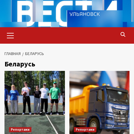
Перейти
к
содержимому
Основное
меню
ГЛАВНАЯ
БЕЛАРУСЬ
Беларусь
Репортажи
Репортажи