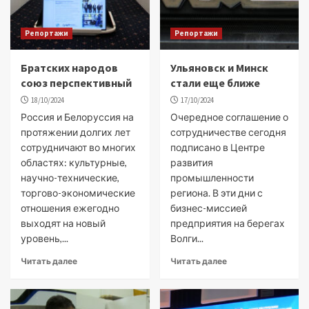
Репортажи
Репортажи
Братских народов
Ульяновск и Минск
союз перспективный
стали еще ближе
18/10/2024
17/10/2024
Россия и Белоруссия на
Очередное соглашение о
протяжении долгих лет
сотрудничестве сегодня
сотрудничают во многих
подписано в Центре
областях: культурные,
развития
научно-технические,
промышленности
торгово-экономические
региона. В эти дни с
отношения ежегодно
бизнес-миссией
выходят на новый
предприятия на берегах
уровень,...
Волги...
Читать далее
Читать далее