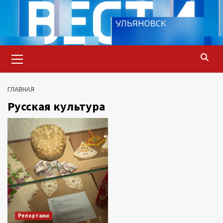
Перейти
к
содержимому
Основное
меню
ГЛАВНАЯ
Русская культура
Репортажи