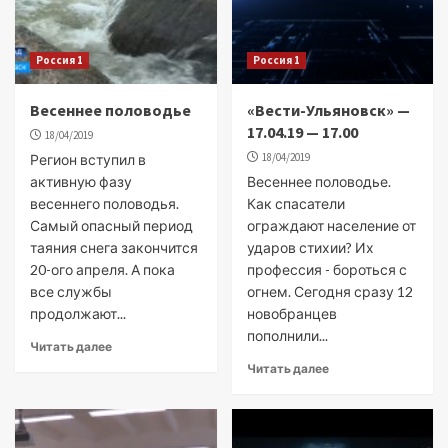
Россия 1
Россия 1
Весеннее половодье
«Вести-Ульяновск» —
17.04.19 — 17.00
18/04/2019
18/04/2019
Регион вступил в
активную фазу
Весеннее половодье.
весеннего половодья.
Как спасатели
Самый опасный период
ограждают население от
таяния снега закончится
ударов стихии? Их
20-ого апреля. А пока
профессия - бороться с
все службы
огнем. Сегодня сразу 12
продолжают...
новобранцев
пополнили...
Читать далее
Читать далее