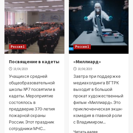
Россия 1
Россия 1
Посвящение в кадеты
«Миллиард»
18/04/2019
18/04/2019
Учащихся средней
Завтра при поддержке
общеобразовательной
медиахолдинга ВГТРК
школы №7 посвятили в
выходит в большой
кадеты. Мероприятие
прокат художественный
состоялось в
фильм «Миллиард». Это
преддверие 370-летия
приключенческая экшн-
пожарной охраны
комедия в главной роли
России. Этот праздник
с Владимиром...
сотрудники МЧС...
Читать далее