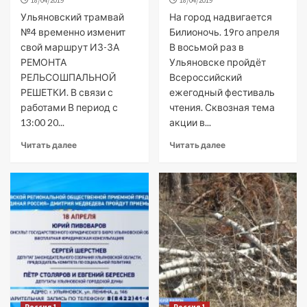
18/04/2019
18/04/2019
Ульяновский трамвай
На город надвигается
№4 временно изменит
Билионочь. 19го апреля
свой маршрут ИЗ-ЗА
В восьмой раз в
РЕМОНТА
Ульяновске пройдёт
РЕЛЬСОШПАЛЬНОЙ
Всероссийский
РЕШЕТКИ. В связи с
ежегодный фестиваль
работами В период с
чтения. Сквозная тема
13:00 20...
акции в...
Читать далее
Читать далее