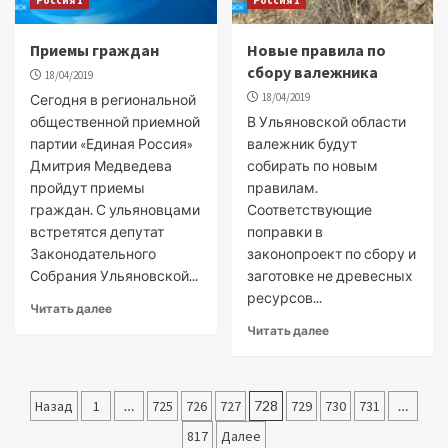
Россия 1
Россия 1
Приемы граждан
Новые правила по
сбору валежника
18/04/2019
18/04/2019
Сегодня в региональной
общественной приемной
В Ульяновской области
партии «Единая Россия»
валежник будут
Дмитрия Медведева
собирать по новым
пройдут приемы
правилам.
граждан. С ульяновцами
Соответствующие
встретятся депутат
поправки в
Законодательного
законопроект по сбору и
Собрания Ульяновской...
заготовке не древесных
ресурсов...
Читать далее
Читать далее
Пагинация
Назад
1
…
725
726
727
728
729
730
731
…
записей
817
Далее