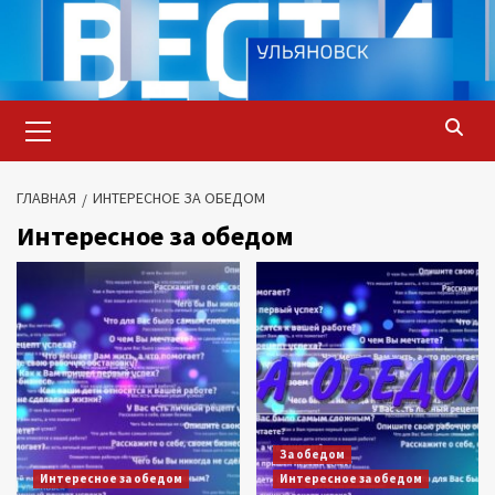
Перейти
к
содержимому
Основное
меню
ГЛАВНАЯ
ИНТЕРЕСНОЕ ЗА ОБЕДОМ
Интересное за обедом
За обедом
Интересное за обедом
Интересное за обедом