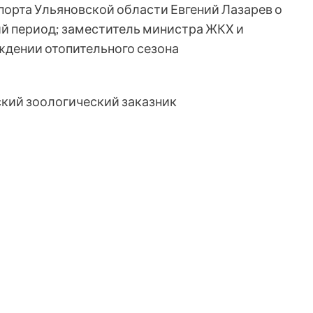
орта Ульяновской области Евгений Лазарев о
ий период; заместитель министра ЖКХ и
ждении отопительного сезона
ский зоологический заказник