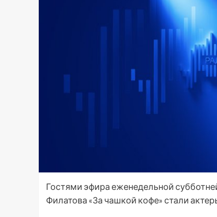
Гостями эфира еженедельной субботне
Филатова «За чашкой кофе» стали актер