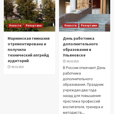
Новости
Репортажи
Новости
Репортажи
Мариинская гимназия
День работника
отремонтирована и
дополнительного
получила
образования в
технический апгрейд
Ульяновске
аудиторий
09/10/2025
09/10/2025
В России отмечают День
работника
дополнительного
образования. Праздник
учрежден два года
назад для повышения
престижа профессий
воспитателя, тренера и
методиста....