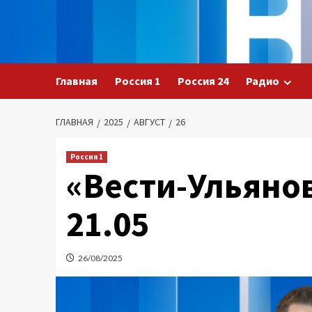
Перейти
к
содержимому
Главная
Россия 1
Россия 24
Радио
ГЛАВНАЯ
2025
АВГУСТ
26
Россия 1
«Вести-Ульянов
21.05
26/08/2025