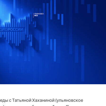
седы с Татьяной Хаханиной (ульяновское